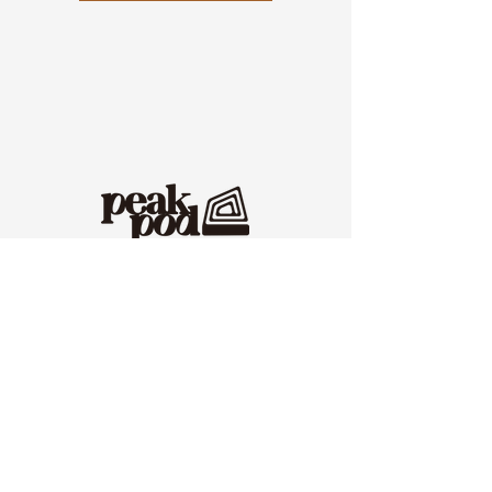
代表：西田武史​​
​会社名
株式会社 N.FACTORY
本社所在地
〒791-1125 愛媛県松山市小村町３３７−１
N.FACTORYオフィシャルサイト
プライバシーポリシー
-SITE MENU-
HOME
Customer Reviews
News
Product
Q＆A
Column
About Us & Legal Notice
Contact