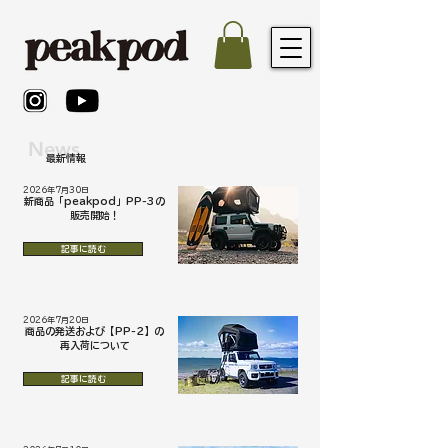
News
最新情報
2026年7月30日
新商品「peakpod」PP-3の
販売開始！
記事に読む
2026年7月20日
商品の発送および【PP-2】の
再入荷について
記事に読む