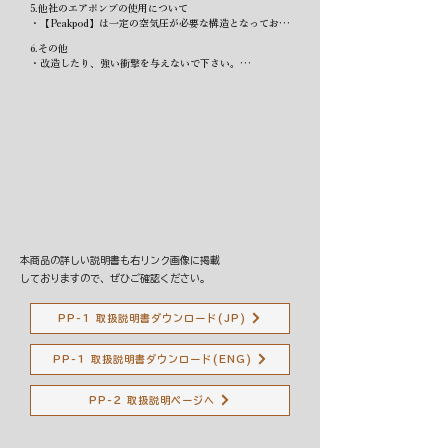
5.他社のエアポンプの使用について

気のみを抜き、エアマットの空気は抜かないでください。

・テントを取り付ける際はキャリアの中心になるようにし
ないで下さい。

・大雨時は使用しないで下さい。防水指数以上の雨は雨漏
・【Peakpod】は一定の空気圧が必要な構造となってお
・ルーフテントを開いた状態で走行しないで下さい。

てください。
・ハシゴはエアマットのＤカンに必ず固定してから使用し
りの原因となります。

り、十分な空気圧がかけられない他社の小型のエアポンプ
・走行中に開いてしまわない様、全ての固定具を忘れずに
てください。

・雨天時に使用した後は水分を拭き取り乾かしてから保管
6.その他

では、十分に膨らませることができないため、ご注意くだ
して下さい。
・ハシゴをエアマットに固定する際は車に接触して傷が付
してください。テント内にカビが発生する事があります。
・改造したり、強い衝撃を与えないで下さい。

さい。
かないよう気をつけてください。

・地上で使用する際は地面にガラスや鋭利な物がない場所
・ハシゴを伸縮する際は手を挟まないよう十分気をつけて
に設置してください。
ください。
本商品の詳しい説明書も右リンク画像に掲載
しておりますので、ぜひご確認ください。
PP-1 取扱説明書ダウンロード(JP)
PP-1 取扱説明書ダウンロード(ENG)
PP-2 取扱説明ページへ