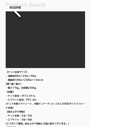
Product details
​商品詳細
【テント本体サイズ】
・収納時80㎝×35㎝×50㎝
・展開時185㎝×200㎝×136cm
(横×縦×高さ)
・重さ17kg、対荷重250kg​​
【材質】
・テント部分：ポリエステル
・エアマット部分：PVC etc
(テント外側フライシート、内側インナーテント ともに300Dオックスフォー
ド生地)​​
【組み上がり時間】
・テント本体：2分〜3分
・エアマット：5分〜8分
(エアポンプ使用。組み上がり時間には個人差がございます。)​