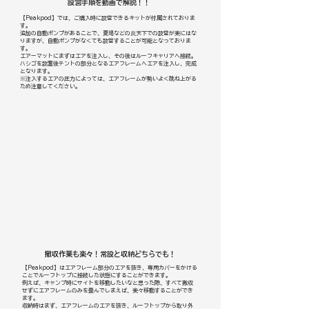
設営手順を動画で解説！！
【Peakpod】では、ご購入時に設営できるキットが付属されておりま
す。
追加の自動ポンプがあることで、夏場などの炎天下での設営が楽にはな
りますが、自動ポンプがなくても設営することが可能となっておりま
す。
エアーマットにまずはエアを注入し、その後はルーフキャリアへ接続。
ハシゴを設置後テントの部分となるエアフレームへエアを注入し、完成
となります。
※注入するエアの圧力によっては、エアフレームが勢いよく跳ね上がる
ため注意してください。
撤収作業も楽々！常設と収納どちらでも！
【Peakpod】はエアフレーム部分のエアを抜き、専用カバーをかける
ことでルーフトップに接続した状態にすることができます。
例えば、キャンプ時にサイトを移動したいなと思った際、すべて撤収
せずにエアフレームのみを畳んでしまえば、楽々移動することができ
ます。
収納時はまず、エアフレームのエアを抜き、ルーフトップから取り外