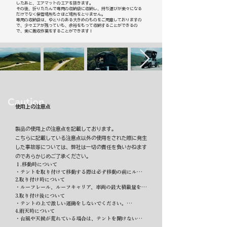
したあと、エアマットのエアを抜きます。
その後、折りたたんで専用の収納袋に収納し、持ち運びが楽々になる
だけでなく保管場所もさほど場所をとりません。
専用の収納袋は、ゆとりのある大きめのものをご用意しておりますの
で、少々エアが残っていも、余裕をもって収納することができるの
で、楽に撤収作業をすることができます！
Caution
使用上の注意点
製品の使用上の注意点を記載しております。
​こちらに記載している注意点以外の使用をされた際に発生
した事故等については、弊社は一切の責任を負いかねます
のであらかじめご了承ください。
１.移動時について

・テントを取り付けて移動する際は必ず移動の前にルーフ
キャリア、固定具、すべてが頑丈に固定されているか問題
2.取り付け時について

ないことを確認してください。

・ルーフレール、ルーフキャリア、車両の最⼤積載量をよ
・製品を積んだ⾞両が道路や⾼速道路を⾛⾏する場合、法
く確認して使⽤してください。

3.取り付け後について

定速度を厳守してください。

・テントを収納する時、テント内に雑貨（寝袋、枕など）
・テントの上で激しい運働をしないでください。

・⼭道、砂漠などの平坦ではない道路を走行する場合、時
がないことを確認してください。

・伸縮式のハシゴはカチッと音がするまで、伸ばして使用
4.雨天時について

速30km/h 以下を維持してください。

・テントを取り付けた後、固定ボルトが完全に締められて
してください。

・台⾵や天候が荒れている場合は、テントを開けないでく
・テントを取り付けて移動する場合は、エアフレームの空
いることを繰り返し点検してください。

・ルーフテントから落下しないよう、お子様から目を離さ
ださい。
