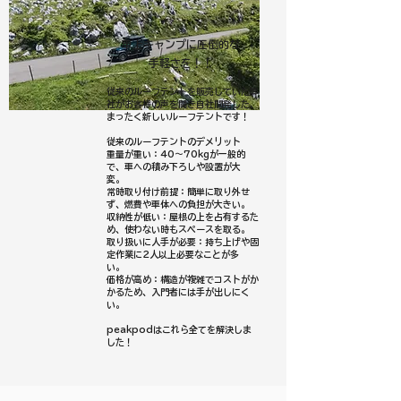
​車上キャンプに圧倒的な
手軽さを！！
従来のルーフテントを販売していた弊
社がお客様の声を聞き自社開発した、
まったく新しいルーフテントです！
従来のルーフテントのデメリット
重量が重い：40〜70kgが一般的
で、車への積み下ろしや設置が大
変。
常時取り付け前提：簡単に取り外せ
ず、燃費や車体への負担が大きい。
収納性が低い：屋根の上を占有するた
め、使わない時もスペースを取る。
取り扱いに人手が必要：持ち上げや固
定作業に2人以上必要なことが多
い。
価格が高め：構造が複雑でコストがか
かるため、入門者には手が出しにく
い。
peakpodはこれら全てを解決しま
した！