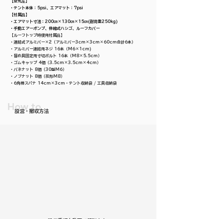
【空気圧】
・テント本体：5psi、エアマット：7psi
【付属品】
・エアマット寸法：200㎝×130㎝×15㎝(耐荷重250kg)
・手動エアーポンプ、伸縮式ハシゴ、ルーフカバー
【ルーフトップ時使用付属品】
・連結式アルミバー×2（アルミバー3cm×3cm×60cm合計6本）
・アルミバー連結用ネジ 16本（M6×1cm)
・留め具固定用寸切ボルト 16本（M8×5.5cm）
・ゴムキャップ 4個（3.5cm×3.5cm×4cm）
・バネナット 8個（30型M6）
・ノブナット 8個（花形M8）
・6角棒スパナ 14cm×3cm・テント収納袋 / 工具収納袋
How to
設営・撤収方法