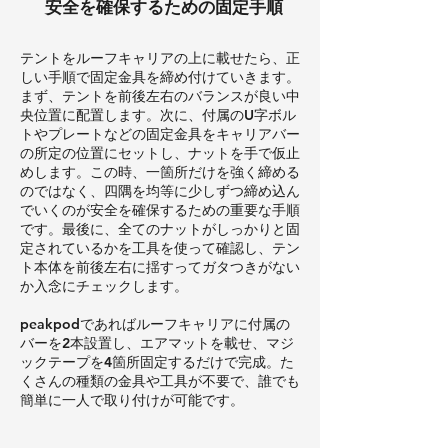
安全を確保するための固定手順
テントをルーフキャリアの上に載せたら、正
しい手順で固定金具を締め付けていきます。
まず、テントを前後左右のバランスが良い中
央位置に配置します。次に、付属のU字ボル
トやプレートなどの固定金具をキャリアバー
の所定の位置にセットし、ナットを手で仮止
めします。この時、一箇所だけを強く締める
のではなく、四隅を均等に少しずつ締め込ん
でいくのが安全を確保するための重要な手順
です。最後に、全てのナットがしっかりと固
定されているかを工具を使って確認し、テン
ト本体を前後左右に揺すってガタつきがない
か入念にチェックします。
peakpodであればルーフキャリアに付属の
バーを2本設置し、エアマットを載せ、マジ
ックテープを4箇所固定するだけで完成。た
くさんの種類の金具や工具が不要で、誰でも
簡単に一人で取り付けが可能です
。