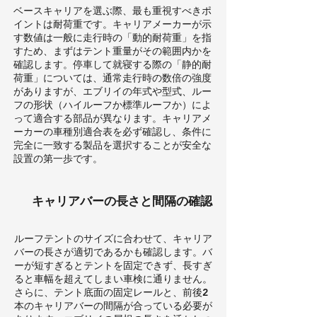
ベースキャリアを選ぶ際、最も重視すべきポ
イントは耐荷重です。キャリアメーカーが示
す数値は一般に走行時の「動的耐荷重」を指
すため、まずはテント重量がその範囲内かを
確認します。停車して就寝する際の「静的耐
荷重」については、通常走行時の数倍の強度
がありますが、エブリイの年式や型式、ルー
フの形状（ハイルーフか標準ルーフか）によ
って適合する部品が異なります。キャリアメ
ーカーの車種別適合表を必ず確認し、条件に
完全に一致する製品を選択することが安全な
設置の第一歩です。
キャリアバーの長さと間隔の確認
ルーフテントのサイズに合わせて、キャリア
バーの長さが適切であるかも確認します。バ
ーが短すぎるとテントを固定できず、長すぎ
ると車幅を超えてしまい車検に通りません。
さらに、テント底面の固定レールと、前後2
本のキャリアバーの間隔が合っている必要が