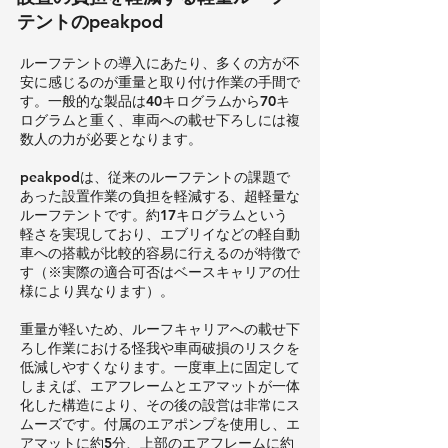
テントのpeakpod
ルーフテントの導入にあたり、多くの方が不
安に感じるのが重量と取り付け作業の手間で
す。一般的な製品は40キログラムから70キ
ログラムと重く、車両への載せ下ろしには複
数人の力が必要となります。
peakpodは、従来のルーフテントの課題で
あった設置作業の負担を軽減する、超軽量な
ルーフテントです。約17キログラムという
軽さを実現しており、エブリイなどの軽自動
車への搭載が比較的容易に行えるのが特徴で
す（※実際の適合可否はベースキャリアの仕
様により異なります）。
重量が軽いため、ルーフキャリアへの載せ下
ろし作業における怪我や車両破損のリスクを
低減しやすくなります。一度車上に固定して
しまえば、エアフレームとエアマットが一体
化した構造により、その後の設営は非常にス
ムーズです。付属のエアポンプを使用し、エ
アマットに約5分、上部のエアフレームに約