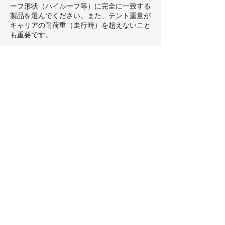
ーフ形状（ハイルーフ等）に完全に一致する
製品を選んでください。また、テント重量が
キャリアの耐荷重（走行時）を超えないこと
も重要です。
Q2．テントを車の屋根に載せる作業は、何
人で行うのが安全ですか？
A．一般的なルーフテントは重く複数人（大
人2～4人）での作業が推奨されますが、
peakpodは約17キログラムと非常に軽量な
ため、1人でも安全に車の屋根に載せて取り
付け作業を行うことが可能です。
Q3．ルーフテントの取り付け後、走行前に
点検すべきことはありますか？
A．固定金具やボルトに緩みがないか工具で
チェックするだけでなく、テント内の空荷確
認や、ルーフカバー・固定具が確実に装着さ
れているかを確認します。peakpodは「エ
アマットの空気は抜かずにたたむ」のが独自
の手順となりますので、正しい方法で収納さ
れているかも合わせて確認し、定期的な増し
締めを徹底することが大切です。