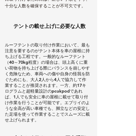
十分な人数を確保することが不可欠です。
テントの載せ上げに必要な人数
ルーフテントの取り付け作業において、最も
注意を要するのがテント本体を車の屋根に持
ち上げる工程です。一般的なルーフテント
（40～70kg程度）の場合は、頭上高くに重
い荷物を持ち上げる際にバランスを崩しやす
く危険なため、車両への傷や自身の怪我を防
ぐためにも、大人2人から4人で協力して作
業することが推奨されます。一方、約17キ
ログラムと超軽量設計のpeakpodであれ
ば、1人でも安全に車の屋根に載せて取り付
け作業を行うことが可能です。エブリイのよ
うな全高が高い車種でも、脚立などの安定し
た足場を使って作業することでスムーズに載
せ上げられます。