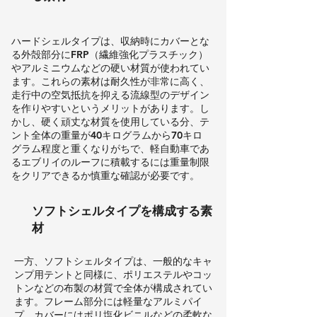
ハードシェルタイプは、収納時にカバーとな
る外殻部分にFRP（繊維強化プラスチック）
やアルミニウムなどの硬い材質が使われてい
ます。これらの素材は耐久性が非常に高く、
走行中の空気抵抗を抑える流線型のデザイン
を作りやすいというメリットがあります。し
かし、硬く頑丈な材質を使用している分、テ
ント全体の重量が40キログラムから70キロ
グラム程度と重くなりがちで、軽自動車であ
るエブリイのルーフに積載するには重量制限
をクリアできるか慎重な確認が必要です。
ソフトシェルタイプを構成する素
材
一方、ソフトシェルタイプは、一般的なキャ
ンプ用テントと同様に、ポリエステルやコッ
トンなどの布製の材質で全体が構成されてい
ます。フレーム部分には軽量なアルミパイ
プ、カバーにはポリ塩化ビニルなどの柔軟な