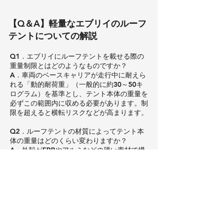
【Q＆A】軽量なエブリイのルーフ
テントについての解説
Q1．エブリイにルーフテントを載せる際の
重量制限とはどのようなものですか？
A．車両のベースキャリアが走行中に耐えら
れる「動的耐荷重」（一般的に約30～50キ
ログラム）を基準とし、テント本体の重量を
必ずこの範囲内に収める必要があります。制
限を超えると横転リスクなどが高まります。
Q2．ルーフテントの材質によってテント本
体の重量はどのくらい変わりますか？
A．外殻がFRPやアルミなどの硬い素材で構
成されたハードシェルタイプは、40～70キ
ログラムと重い傾向があります。一方、布製
カバーやアルミフレームを用いたソフトシェ
ルタイプは、20～40キログラムと比較的軽
量です。
Q3．軽量なルーフテントを選ぶことで燃費