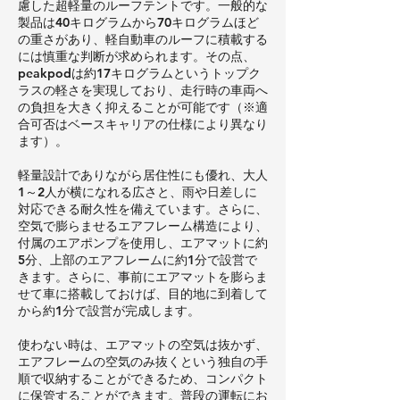
慮した超軽量のルーフテントです。一般的な
製品は40キログラムから70キログラムほど
の重さがあり、軽自動車のルーフに積載する
には慎重な判断が求められます。その点、
peakpodは約17キログラムというトップク
ラスの軽さを実現しており、走行時の車両へ
の負担を大きく抑えることが可能です（※適
合可否はベースキャリアの仕様により異なり
ます）。
軽量設計でありながら居住性にも優れ、大人
1～2人が横になれる広さと、雨や日差しに
対応できる耐久性を備えています。さらに、
空気で膨らませるエアフレーム構造により、
付属のエアポンプを使用し、エアマットに約
5分、上部のエアフレームに約1分で設営で
きます。さらに、事前にエアマットを膨らま
せて車に搭載しておけば、目的地に到着して
から約1分で設営が完成します。
使わない時は、エアマットの空気は抜かず、
エアフレームの空気のみ抜くという独自の手
順で収納することができるため、コンパクト
に保管することができます。普段の運転にお