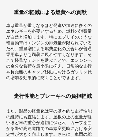
重量の軽減による燃費への貢献
車は重量が重くなるほど発進や加速に多くの
エネルギーを必要とするため、燃料の消費量
が自然と増加します。特にエブリイのような
軽自動車はエンジンの排気量が限られている
ため、重量増による燃費悪化の度合いが普通
乗用車よりも顕著に現れやすくなります。そ
こで軽量なテントを選ぶことで、エンジンへ
の余分な負荷を最小限に抑え、日常的な走行
や長距離のキャンプ移動におけるガソリン代
の増加を効果的に防ぐことができます。
走行性能とブレーキへの負担軽減
また、製品の軽量化は車の基本的な走行性能
の維持にも直結します。屋根の上の重量が軽
いほど車の重心が適切に保たれ、カーブを曲
がる際や高速道路での車線変更時における安
定性が大きく向上します。さらに、車両の総