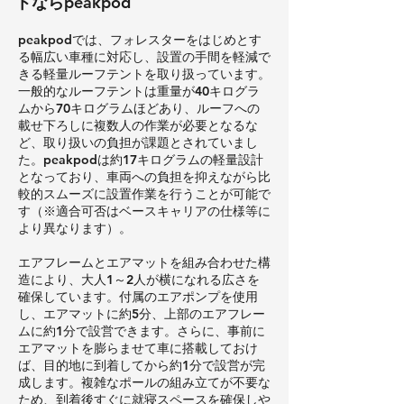
トならpeakpod
peakpodでは、フォレスターをはじめとす
る幅広い車種に対応し、設置の手間を軽減で
きる軽量ルーフテントを取り扱っています。
一般的なルーフテントは重量が40キログラ
ムから70キログラムほどあり、ルーフへの
載せ下ろしに複数人の作業が必要となるな
ど、取り扱いの負担が課題とされていまし
た。peakpodは約17キログラムの軽量設計
となっており、車両への負担を抑えながら比
較的スムーズに設置作業を行うことが可能で
す（※適合可否はベースキャリアの仕様等に
より異なります）。
エアフレームとエアマットを組み合わせた構
造により、大人1～2人が横になれる広さを
確保しています。付属のエアポンプを使用
し、エアマットに約5分、上部のエアフレー
ムに約1分で設営できます。さらに、事前に
エアマットを膨らませて車に搭載しておけ
ば、目的地に到着してから約1分で設営が完
成します。複雑なポールの組み立てが不要な
ため、到着後すぐに就寝スペースを確保しや