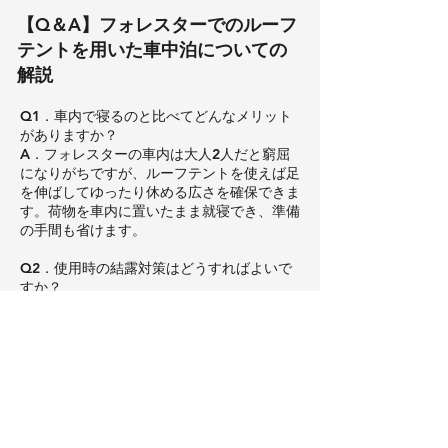
【Q＆A】フォレスターでのルーフ
テントを用いた車中泊についての
解説
Q1．車内で寝るのと比べてどんなメリット
がありますか？
A．フォレスターの車内は大人2人だと窮屈
になりがちですが、ルーフテントを使えば足
を伸ばしてゆったり休める広さを確保できま
す。荷物を車内に置いたまま就寝でき、準備
の手間も省けます。
Q2．使用時の結露対策はどうすればよいで
すか？
A．結露を防ぐためには、就寝中もメッシュ
窓やベンチレーターを開けて換気を行うこと
が重要です。使用後は晴れた日にテントを広
げ、マットレスの裏側までしっかりと天日干
しして乾燥させてください。
Q3．高い位置に設置する際の注意点はあり
ますか？