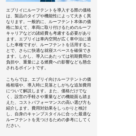
エブリイにルーフテントを導入する際の価格
は、製品のタイプや機能性によって大きく異
なります。一般的に、ルーフテント本体の価
格に加えて、車両に取り付けるためのルーフ
キャリアなどの諸経費も考慮する必要があり
ます。エブリイは車内空間が広く車中泊に適
した車種ですが、ルーフテントを活用するこ
とで、さらに快適な就寝スペースを確保でき
ます。しかし、導入にあたっては初期費用の
負担や、重量による燃費への影響なども懸念
されるポイントです。
こちらでは、エブリイ向けルーフテントの価
格相場や、導入時に見落としがちな追加費用
について解説します。また、価格だけでな
く、設営の手軽さや重量などの機能面も踏ま
えた、コストパフォーマンスの高い選び方も
紹介します。費用対効果をしっかりと検討
し、自身のキャンプスタイルに合った最適な
ルーフテントを見つけるための参考にしてく
ださい。