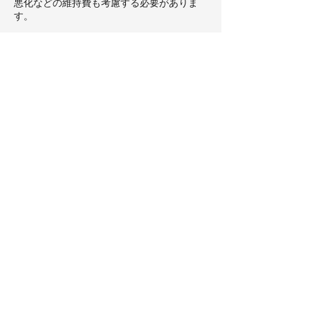
悪化などの維持費も考慮する必要がありま
す。
Q3．コスパの良いルーフテントを選ぶポイ
ントは何ですか？
A．価格だけでなく、車両への負担が少ない
軽量性や、一人でも短時間で設営できる手軽
さなど、機能性とのバランスを見極めること
が重要です。使わない時に取り外しやすい製
品は、燃費悪化を防げるため経済的です。
ルーフテントの選び方や取り付け
などに関するコラム
01
エブリイにルーフテントを設
置！価格相場とコスパの良い選
び方