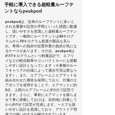
手軽に導入できる超軽量ルーフテ
ントならpeakpod
peakpodは、従来のルーフテントに多いと
される重量や設営の手間といった課題に配慮
し、扱いやすさを意識した超軽量ルーフテン
トです。一般的にルーフテントは40キログ
ラムから70キログラム程度の製品も見ら
れ、車両への負担や設置作業の負担が気にな
るケースがあります。その点、peakpodは
約17キログラムという軽量設計で、エブリ
イなどの軽自動車やコンパクトカーにも搭載
しやすい設計となっています（※車種やルー
フキャリアの仕様によって適合可否は異なり
ます）。また、エアフレームとエアマットを
組み合わせた構造を採用しており、付属のエ
アポンプを使用することで、エアマットに約
5分、上部のエアフレームに約1分で設営で
きます。さらに、事前にエアマットを膨らま
せて車に搭載しておけば、目的地に到着して
から約1分で設営が完成します。一人でも扱
いやすい設計を意識しており、アウトドア用
途での使いやすさが検討されています。