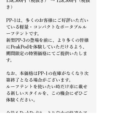
138,500円（税抜き） → 128,500円（税抜
き）
PP-1は、多くのお客様にご好評いただい
ている軽量・コンパクトなポータブルル
ーフテントです。
新型PP-3の登場を前に、より多くの皆様
にPeakPodを体験していただけるよう、
期間限定の特別価格にてご提供いたしま
す。
なお、本価格はPP-1の在庫がなくなり次
第終了となる場合がございます。
ルーフテントを使いたい時だけ車に載せ
る新しいスタイルを、この機会にぜひご
体験ください。
今後もPeakPodは、より自由で快適なア
ウトドアライフを提案してまいります。
引き続きご愛顧のほどよろしくお願い申
し上げます。