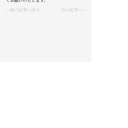
くお願いいたします。
＜前の記事へ戻る
次の記事へ＞
代表：西田武史​​
​会社名
株式会社 N.FACTORY
本社所在地