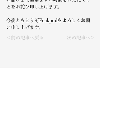
とをお詫び申し上げます。 
今後ともどうぞPeakpodをよろしくお願
い申し上げます。
＜前の記事へ戻る
次の記事へ＞
代表：西田武史​​
​会社名
株式会社 N.FACTORY
本社所在地