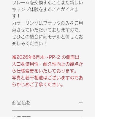
フレームを交換することまた新しい
キャンプ体験をすることができま
す！
カラーリングはブラックのみをご用
意させていただいておりますので、
ぜひこの機会に前モデルと併せてお
楽しみください！
※2026年6月末～PP-2 の側面出
入口を使用性・耐久性向上の観点か
ら仕様変更をいたしております。
写真と若干相違はございますのであ
らかじめご了承ください。
商品価格
税抜き価格：￥59300
商品概要
税込み価格：￥65230
本商品はpeakpod‐pp2のエアフ